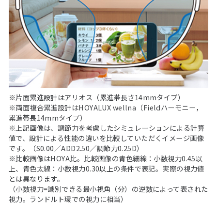
※片面累進設計はアリオス（累進帯長さ14mmタイプ）
※両面複合累進設計はHOYALUX wellna（Fieldハーモニー，
累進帯長14mmタイプ）
※上記画像は、調節力を考慮したシミュレーションによる計算
値で、設計による性能の違いを比較していただくイメージ画像
です。（S0.00／ADD2.50／調節力0.25D）
※比較画像はHOYA比。比較画像の青色細線：小数視力0.45以
上、青色太線：小数視力0.30以上の条件で表記。実際の視力値
とは異なります。
（小数視力=識別できる最小視角（分）の逆数によって表された
視力。ランドルト環での視力に相当）