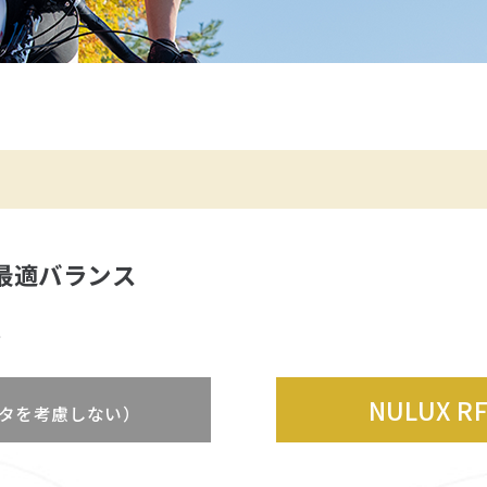
最適バランス
正
NULUX R
メータを考慮しない）