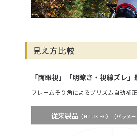
見え方比較
「両眼視」「明瞭さ・視線ズレ」
フレームそり角によるプリズム自動補
従来製品
（HILUX HC）（パラ