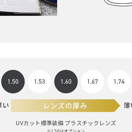
）
1.50
1.53
1.60
1.67
1.74
UVカット標準装備 プラスチックレンズ
※1.50はオプション