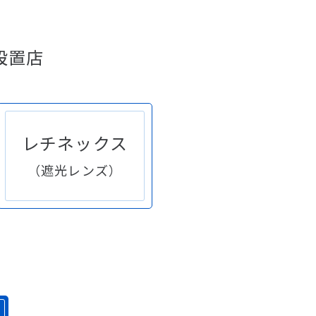
設置店
レチネックス
（遮光レンズ）